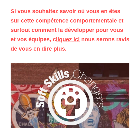
Si vous souhaitez savoir où vous en êtes 
sur cette compétence comportementale et 
surtout comment la développer pour vous 
et vos équipes, 
c
liquez
 ici
 nous serons ravis 
de vous en dire plus.