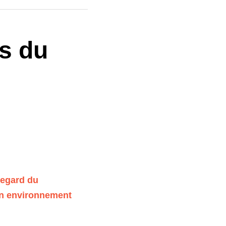
s du 
regard du 
n environnement 