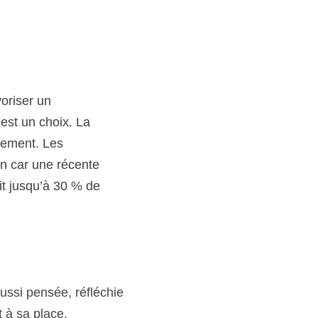
riser un 
 est un choix. La 
gement. Les 
n car 
une récente 
it jusqu’à 30 % de 
ssi pensée, réfléchie 
 à sa place.