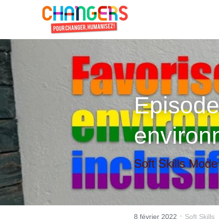
Episode#
environ
Soft Skills Mode
·
8 février 2022
Soft Skills