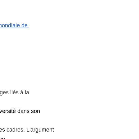
ondiale de 
es liés à la 
iversité dans son 
es cadres. L'argument 
me. 