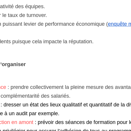
ativité des équipes.
 le taux de turnover.
n puissant levier de performance économique 
(
enquête m
alents puisque cela impacte la réputation.
l’organiser
nce
 : prendre collectivement la pleine mesure des avantag
a complémentarité des salariés.
 : dresser un état des lieux qualitatif et quantitatif de la d
ce à un audit par exemple.
ction en amont 
: prévoir des séances de formation pour l
 privilégier pour assurer l’adhésion de tous au program