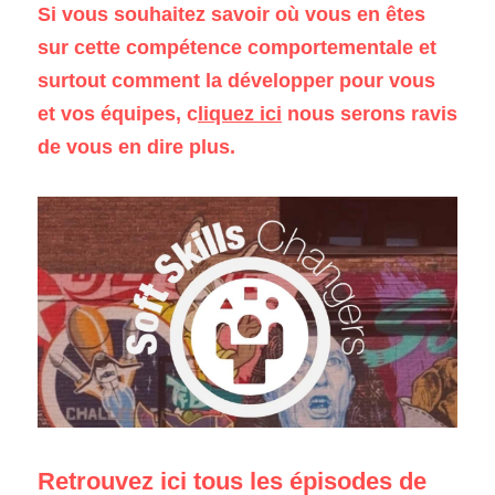
Si vous souhaitez savoir où vous en êtes 
sur cette compétence comportementale et 
surtout comment la développer pour vous 
et vos équipes, 
c
liquez
 ici
 nous serons ravis 
de vous en dire plus.
Retrouvez ici tous les épisodes de 