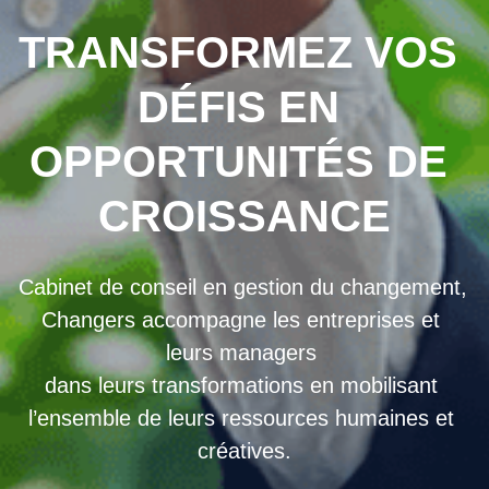
TRANSFORMEZ VOS 
D
É
FIS EN 
OPPORTUNIT
É
S DE 
CROISSANCE
Cabinet de conseil en gestion du changement, 
Changers accompagne les entreprises et 
leurs managers 
dans leurs transformations en mobilisant 
l’ensemble de leurs ressources humaines et 
créatives.