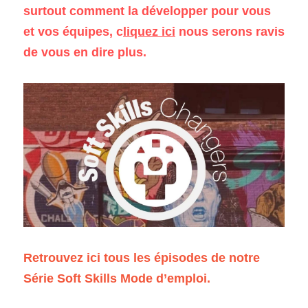
surtout comment la développer pour vous 
et vos équipes, 
c
liquez
 ici
 nous serons ravis 
de vous en dire plus.
Retrouvez ici tous les épisodes de notre 
Série Soft Skills Mode d’emploi.