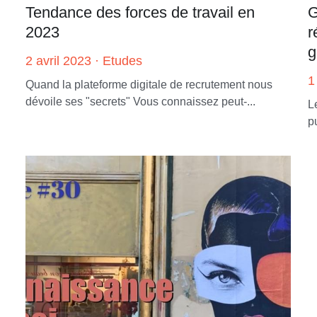
Tendance des forces de travail en
G
2023
r
g
2 avril 2023
·
Etudes
1
Quand la plateforme digitale de recrutement nous
dévoile ses "secrets" Vous connaissez peut-...
L
pu