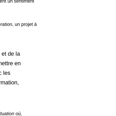
ent un sentiment 
tion, un projet à 
et de la 
ettre en 
 les 
mation, 
tuation où, 