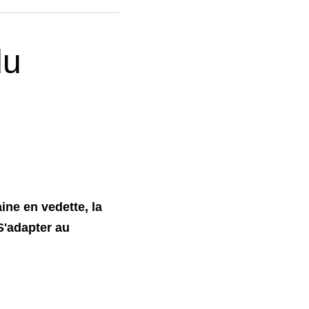
u 
ne en vedette, la 
'adapter au 