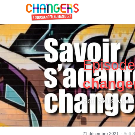
Episode
change
Soft Skills Mode
·
21 décembre 2021
Soft S