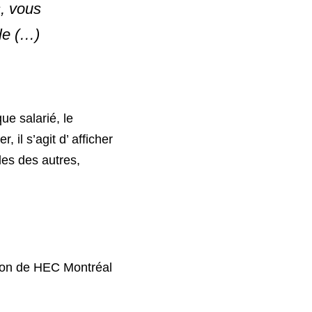
, vous 
le (…) 
e salarié, le 
il s’agit d’ afficher 
es des autres, 
professeur titulaire au département entrepreneuriat et innovation de HEC Montréal 