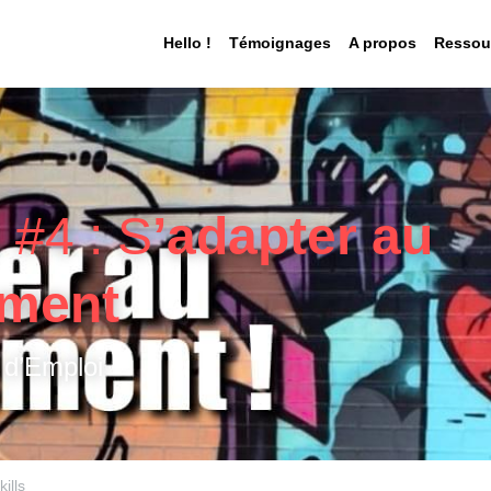
Hello !
Témoignages
A propos
Ressou
 #4 : S
’adapter au 
ment
 d’Emploi
kills