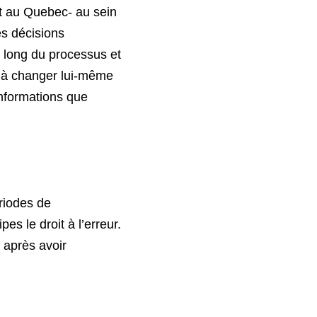
 au Quebec- au sein 
s décisions 
u long du processus et 
t à changer lui-même 
formations que 
iodes de 
changement. Il est également important de s’accorder et d’accorder à ses équipes le droit à l’erreur. 
 après avoir 