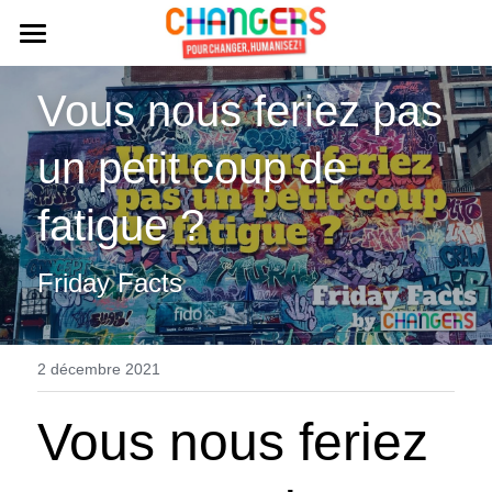
Hello !
Vous nous feriez pas 
Témoignages
un petit coup de 
A propos
fatigue ?
Ressources
Friday Facts
Contact
Blog
Podcast
Rechercher
2 décembre 2021
Playlists
Accédez à l'Académie
Vous nous feriez 