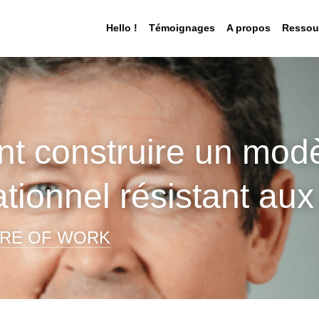
Hello !
Témoignages
A propos
Ressou
 construire un modè
tionnel résistant aux
RE OF WORK