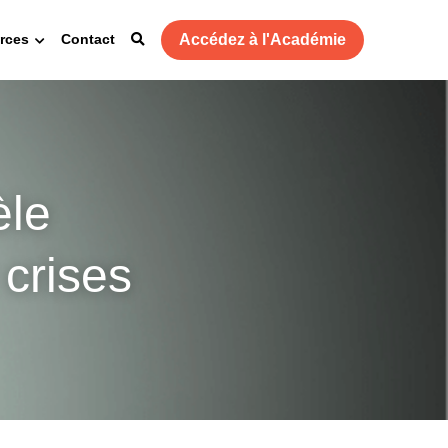
Accédez à l'Académie
rces
Contact
le 
 crises