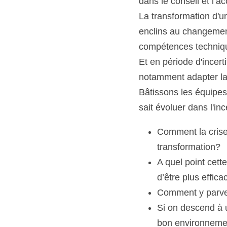
dans le conseil et l
La transformation d'u
enclins au changemen
compétences techniq
Et en période d'incerti
notamment adapter la 
Bâtissons les équipes
sait évoluer dans l'in
Comment la crise 
transformation?
A quel point cette
d’être plus effic
Comment y parve
Si on descend à u
bon environnemen