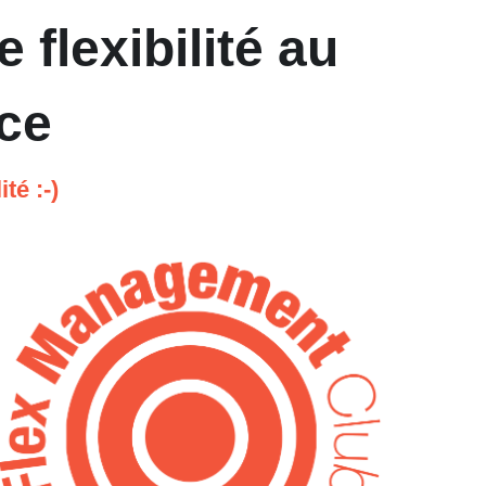
lexibilité au 
ce
té :-)