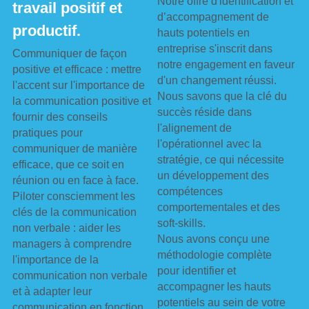
Notre offre d'identification et 
travail positif et 
d’accompagnement de 
productif.
hauts potentiels en 
entreprise s'inscrit dans 
Communiquer de façon 
notre engagement en faveur 
positive et efficace : mettre 
d'un changement réussi.
l'accent sur l'importance de 
Nous savons que la clé du 
la communication positive et 
succès réside dans 
fournir des conseils 
l'alignement de 
pratiques pour 
l'opérationnel avec la 
communiquer de manière 
stratégie, ce qui nécessite 
efficace, que ce soit en 
un développement des 
réunion ou en face à face.
compétences 
Piloter consciemment les 
comportementales et des 
clés de la communication 
soft-skills.
non verbale : aider les 
Nous avons conçu une 
managers à comprendre 
méthodologie complète 
l'importance de la 
pour identifier et 
communication non verbale 
accompagner les hauts 
et à adapter leur 
potentiels au sein de votre 
communication en fonction 