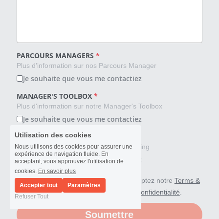
PARCOURS MANAGERS
*
Plus d'information sur nos Parcours Manager
Je souhaite que vous me contactiez
MANAGER'S TOOLBOX
*
Plus d'information sur notre Manager's Toolbox
Je souhaite que vous me contactiez
Utilisation des cookies
EXECUTIVE COACHING
*
Plus d'information sur l'Executive Coaching
Nous utilisons des cookies pour assurer une
expérience de navigation fluide. En
Je souhaite que vous me contactiez
acceptant, vous approuvez l'utilisation de
cookies.
En savoir plus
En continuant sur ce site , vous acceptez notre
Terms &
Accepter tout
Paramètres
Conditions
et notre
Politique de Confidentialité
.
Refuser Tout
Soumettre