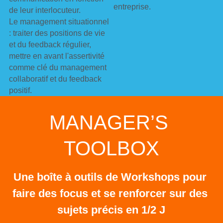
entreprise.
de leur interlocuteur.
Le management situationnel 
: traiter des positions de vie 
et du feedback régulier, 
mettre en avant l'assertivité 
comme clé du management 
collaboratif et du feedback 
positif.
MANAGER’S 
TOOLBOX
Une boîte à outils de Workshops pour 
faire des focus et se renforcer sur des 
sujets précis en 1/2 J