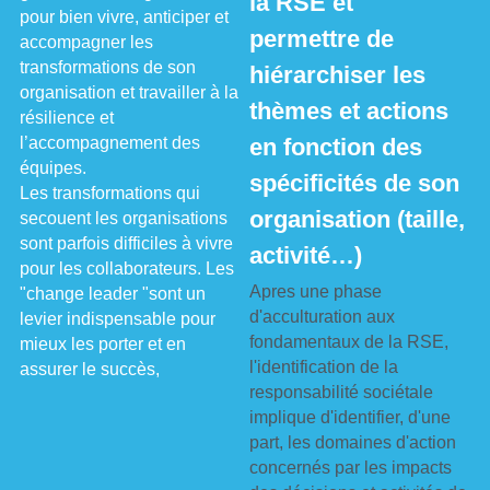
la RSE et 
pour bien vivre, anticiper et 
permettre de 
accompagner les 
transformations de son 
hiérarchiser les 
organisation et travailler à la 
thèmes et actions 
résilience et 
l’accompagnement des 
en fonction des 
équipes.
spécificités de son 
Les transformations qui 
organisation (taille, 
secouent les organisations 
sont parfois difficiles à vivre 
activité…)
pour les collaborateurs. Les 
Apres une phase 
"change leader "sont un 
d'acculturation aux 
levier indispensable pour 
fondamentaux de la RSE, 
mieux les porter et en 
l'identification de la 
assurer le succès,
responsabilité sociétale 
implique d'identifier, d'une 
part, les domaines d'action 
concernés par les impacts 